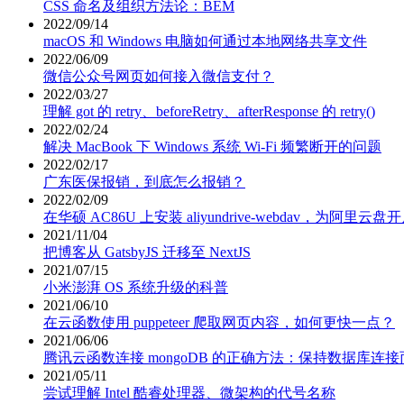
CSS 命名及组织方法论：BEM
2022/09/14
macOS 和 Windows 电脑如何通过本地网络共享文件
2022/06/09
微信公众号网页如何接入微信支付？
2022/03/27
理解 got 的 retry、beforeRetry、afterResponse 的 retry()
2022/02/24
解决 MacBook 下 Windows 系统 Wi-Fi 频繁断开的问题
2022/02/17
广东医保报销，到底怎么报销？
2022/02/09
在华硕 AC86U 上安装 aliyundrive-webdav，为阿里云盘开
2021/11/04
把博客从 GatsbyJS 迁移至 NextJS
2021/07/15
小米澎湃 OS 系统升级的科普
2021/06/10
在云函数使用 puppeteer 爬取网页内容，如何更快一点？
2021/06/06
腾讯云函数连接 mongoDB 的正确方法：保持数据库连
2021/05/11
尝试理解 Intel 酷睿处理器、微架构的代号名称