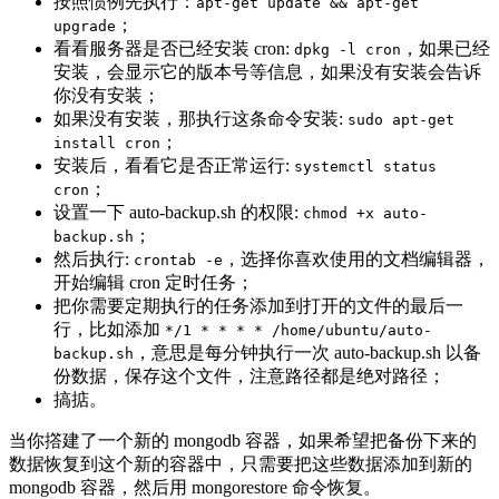
按照惯例先执行：
apt-get update && apt-get
；
upgrade
看看服务器是否已经安装 cron:
，如果已经
dpkg -l cron
安装，会显示它的版本号等信息，如果没有安装会告诉
你没有安装；
如果没有安装，那执行这条命令安装:
sudo apt-get
；
install cron
安装后，看看它是否正常运行:
systemctl status
；
cron
设置一下 auto-backup.sh 的权限:
chmod +x auto-
；
backup.sh
然后执行:
，选择你喜欢使用的文档编辑器，
crontab -e
开始编辑 cron 定时任务；
把你需要定期执行的任务添加到打开的文件的最后一
行，比如添加
*/1 * * * * /home/ubuntu/auto-
，意思是每分钟执行一次 auto-backup.sh 以备
backup.sh
份数据，保存这个文件，注意路径都是绝对路径；
搞掂。
当你撘建了一个新的 mongodb 容器，如果希望把备份下来的
数据恢复到这个新的容器中，只需要把这些数据添加到新的
mongodb 容器，然后用 mongorestore 命令恢复。