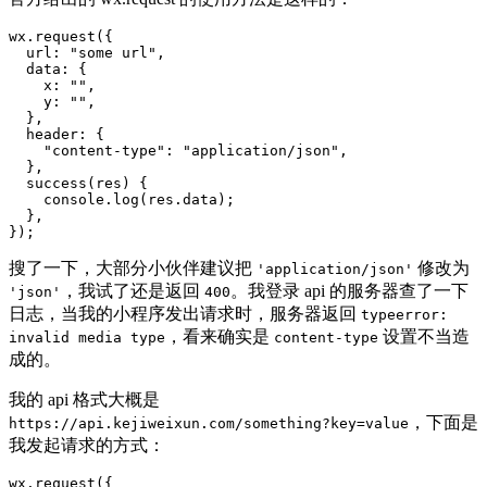
wx
.
request
(
{
url
:
"some url"
,
data
:
{
x
:
""
,
y
:
""
,
}
,
header
:
{
"content-type"
:
"application/json"
,
}
,
success
(
res
)
{
console
.
log
(
res
.
data
)
;
}
,
}
)
;
搜了一下，大部分小伙伴建议把
修改为
'application/json'
，我试了还是返回
。我登录 api 的服务器查了一下
'json'
400
日志，当我的小程序发出请求时，服务器返回
typeerror:
，看来确实是
设置不当造
invalid media type
content-type
成的。
我的 api 格式大概是
，下面是
https://api.kejiweixun.com/something?key=value
我发起请求的方式：
wx
.
request
(
{