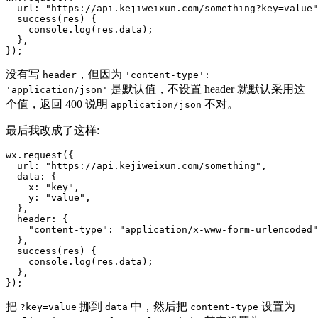
url
:
"https://api.kejiweixun.com/something?key=value"
success
(
res
)
{
console
.
log
(
res
.
data
)
;
}
,
}
)
;
没有写
，但因为
header
'content-type':
是默认值，不设置 header 就默认采用这
'application/json'
个值，返回 400 说明
不对。
application/json
最后我改成了这样:
wx
.
request
(
{
url
:
"https://api.kejiweixun.com/something"
,
data
:
{
x
:
"key"
,
y
:
"value"
,
}
,
header
:
{
"content-type"
:
"application/x-www-form-urlencoded"
}
,
success
(
res
)
{
console
.
log
(
res
.
data
)
;
}
,
}
)
;
把
挪到
中，然后把
设置为
?key=value
data
content-type