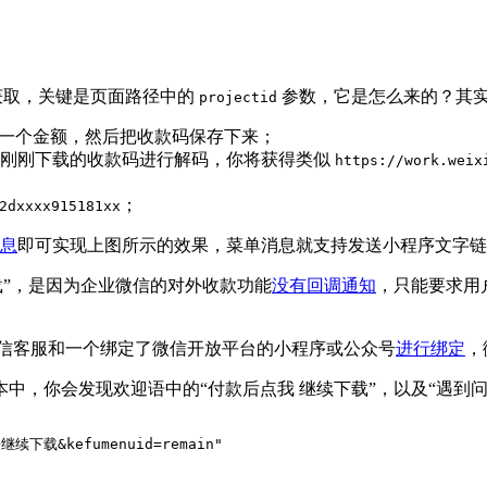
易获取，关键是页面路径中的
参数，它是怎么来的？其
projectid
置一个金额，然后把收款码保存下来；
对刚刚下载的收款码进行解码，你将获得类似
https://work.weix
；
2dxxxx915181xx
息
即可实现上图所示的效果，菜单消息就支持发送小程序文字链
载”，是因为企业微信的对外收款功能
没有回调通知
，只能要求用
但如果把微信客服和一个绑定了微信开放平台的小程序或公众号
进行绑定
，
中，你会发现欢迎语中的“付款后点我 继续下载”，以及“遇到
+继续下载&kefumenuid=remain
"