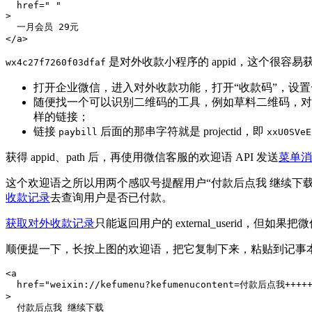
href
=
"
"
>
</
a
>
是对外收款小程序的 appid，这个很容
wx4c27f7260f03dfaf
打开企业微信，进入对外收款功能，打开“收款码”，设
随便找一个可以识别二维码的工具，例如草料二维码，
样的链接；
链接
后面的那串字符就是 projectid，即
paybill
xxU0SVeE
获得 appid、path 后，再使用微信客服的欢迎语 API 发送
菜单消
这个欢迎语之所以用两个感叹号提醒用户“付款后点我 继续下
收款记录
去查询用户是否已付款。
获取对外收款记录
只能返回用户的 external_userid，
顺便提一下，长按上图的欢迎语，把它复制下来，粘贴到记事本
<
a
href
=
"
weixin://kefumenu?kefumenucontent=付款后点我++++
>