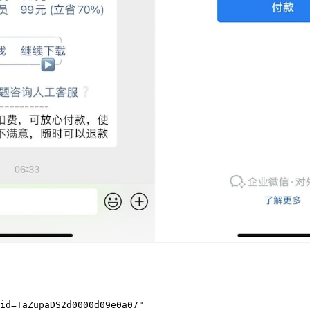
tid=TaZupaDS2d0000d09e0a07
"