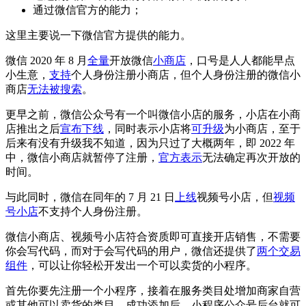
通过微信官方的能力；
这里主要说一下微信官方提供的能力。
微信 2020 年 8 月
全量
开放微信
小商店
，口号是人人都能早点
小生意，
支持
个人身份注册小商店，但个人身份注册的微信小
商店
无法被搜索
。
更早之前，微信公众号有一个叫微信小店的服务，小店在小商
店推出之后
宣布下线
，同时表示小店将
可升级
为小商店，至于
后来有没有升级我不知道，因为只过了大概两年，即 2022 年
中，微信小商店就暂停了注册，
官方表示
无法确定再次开放的
时间。
与此同时，微信在同年的 7 月 21 日
上线
视频号小店，但
视频
号小店
不支持个人身份注册。
微信小商店、视频号小店符合资质即可直接开店销售，不需要
你会写代码，而对于会写代码的用户，微信还提供了
两个交易
组件
，可以让你轻松开发出一个可以卖货的小程序。
首先你要先注册一个小程序，接着在服务类目处增加商家自营
或其他可以卖货的类目，成功添加后，小程序公众号后台就可