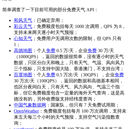
简单调查了一下目前可用的部分免费天气 API：
和风天气
：已确定弃用；
彩云天气
：免费额度包括每天 1000 次调用，QPS 为 8，
支持未来两天逐小时天气预报；
心知天气
；免费用户无调用次数的限制，但 QPS 只有
1；
高德地图
：个人
免费
0.5 万/天，企业
免费
30 万/天
（1000QPS），返回的数据很简单，没有逐小时的天气
数据，只区分白天和晚上，只有天气、气温、风向风力
三个指标，只支持中国大陆、香港澳门，不支持台湾；
百度地图
：个人
免费
0.5 万次/天（30QPS），企业
免费
30 万次/天（100QPS），返回的数据和高德基本相同，
也区分夜间白天，只有天气、风力风向、气温三个指
标，但它免费额度包含一定量的海外天气查询，这是高
德没有的，另外收费版支持经纬度查询；
中国气象数据网
：国家队，但只有 7 天免费试用期；
OpenWeather
：免费额度包括每月 100 万次调用，支持未
来五天每三个小时的天气预报，支持空气污染指数查
询；