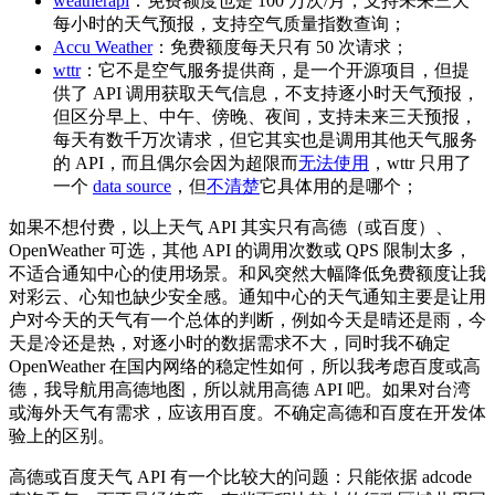
weatherapi
：免费额度也是 100 万次/月，支持未来三天
每小时的天气预报，支持空气质量指数查询；
Accu Weather
：免费额度每天只有 50 次请求；
wttr
：它不是空气服务提供商，是一个开源项目，但提
供了 API 调用获取天气信息，不支持逐小时天气预报，
但区分早上、中午、傍晚、夜间，支持未来三天预报，
每天有数千万次请求，但它其实也是调用其他天气服务
的 API，而且偶尔会因为超限而
无法使用
，wttr 只用了
一个
data source
，但
不清楚
它具体用的是哪个；
如果不想付费，以上天气 API 其实只有高德（或百度）、
OpenWeather 可选，其他 API 的调用次数或 QPS 限制太多，
不适合通知中心的使用场景。和风突然大幅降低免费额度让我
对彩云、心知也缺少安全感。通知中心的天气通知主要是让用
户对今天的天气有一个总体的判断，例如今天是晴还是雨，今
天是冷还是热，对逐小时的数据需求不大，同时我不确定
OpenWeather 在国内网络的稳定性如何，所以我考虑百度或高
德，我导航用高德地图，所以就用高德 API 吧。如果对台湾
或海外天气有需求，应该用百度。不确定高德和百度在开发体
验上的区别。
高德或百度天气 API 有一个比较大的问题：只能依据 adcode