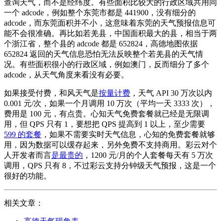
查询天气，而不是经纬度。有些面积比较大的行政区域共用同
一个 adcode，例如整个东莞市都是 441900，没有细分的
adcode，而东莞面积并不小，这意味着东莞的天气预报信息可
能不会很准确。再比如若羌县，中国面积最大的县，相当于两
个浙江省，整个县的 adcode 都是 652824，高德地图依据
652824 返回的天气信息恐怕无法反映整个若羌县的天气情
况。有些面积很小的行政区域，例如澳门，反而细分了多个
adcode，从天气角度来看没有必要。
如果接受付费，和风天气是
按量计费
，天气 API 30 万次以内
0.001 元/次，如果一个月调用 10 万次（平均一天 3333 次），
费用是 100 元，有点贵。心知天气免费套餐就已经是无限调
用，但 QPS 只有 1，要想把 QPS 提高到 1 以上，至少需要
599 的套餐
，如果不需要实时天气信息，心知的免费套餐就够
用，因为数据可以缓存起来，另外免费不支持商用。彩云对个
人开发者而言
是最贵的
，1200 元/月的个人套餐每天有 5 万次
调用，QPS 只有 8，不过彩云支持分钟级天气预报，这是一个
很好的功能。
相关文章：