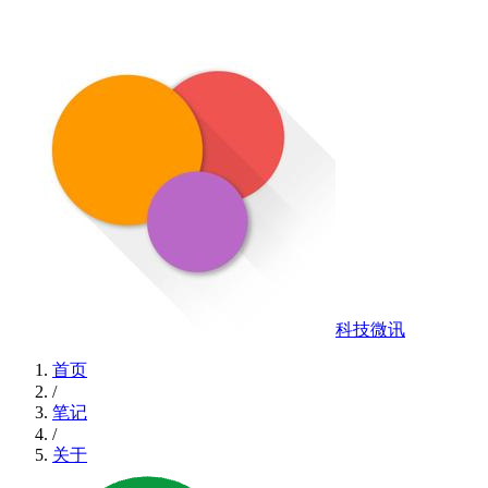
科技微讯
首页
/
笔记
/
关于