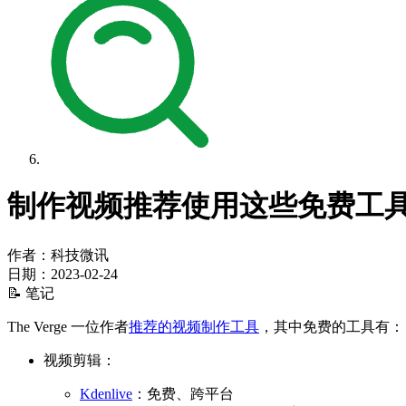
制作视频推荐使用这些免费工
作者：科技微讯
日期：
2023-02-24
📝 笔记
The Verge 一位作者
推荐的视频制作工具
，其中免费的工具有：
视频剪辑：
Kdenlive
：免费、跨平台