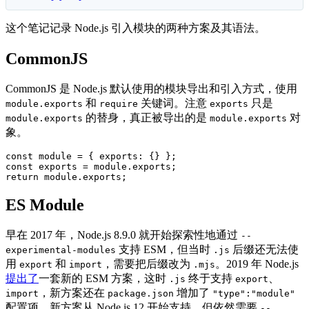
这个笔记记录 Node.js 引入模块的两种方案及其语法。
CommonJS
CommonJS 是 Node.js 默认使用的模块导出和引入方式，使用
和
关键词。注意
只是
module.exports
require
exports
的替身，真正被导出的是
对
module.exports
module.exports
象。
const
 module 
=
{
exports
:
{
}
}
;
const
 exports 
=
 module
.
exports
;
return
 module
.
exports
;
ES Module
早在 2017 年，Node.js 8.9.0 就开始探索性地通过
--
支持 ESM，但当时
后缀还无法使
experimental-modules
.js
用
和
，需要把后缀改为
。2019 年 Node.js
export
import
.mjs
提出了
一套新的 ESM 方案，这时
终于支持
、
.js
export
，新方案还在
增加了
import
package.json
"type":"module"
配置项。新方案从 Node.js 12 开始支持，但依然需要
--