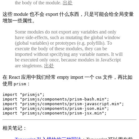
the body of the module.
出处
这些 module 也不会 export 什么东西，只是可能会给全局变量
增加一些属性。
Some modules do not export any variables and only
have side-effects, such as mutating the global window
(global variables) or prototypes (e.g. polyfills). To
execute the body of these modules, they can be
imported without specifying any variable names. It will
be executed only once, because modules in JavaScript
are singletons.
出处
在 React 应用中我们经常 empty import 一个 css 文件，再比如
使用
：
prism
import
"prismjs"
;
import
"prismjs/components/prism-bash.min"
;
import
"prismjs/components/prism-javascript.min"
;
import
"prismjs/components/prism-json.min"
;
import
"prismjs/components/prism-jsx.min"
;
相关笔记：