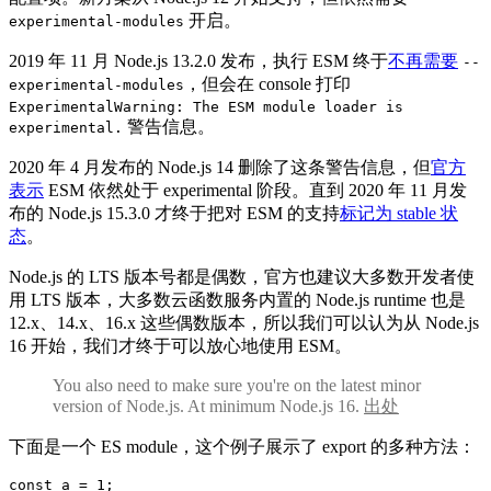
开启。
experimental-modules
2019 年 11 月 Node.js 13.2.0 发布，执行 ESM 终于
不再需要
--
，但会在 console 打印
experimental-modules
ExperimentalWarning: The ESM module loader is
警告信息。
experimental.
2020 年 4 月发布的 Node.js 14 删除了这条警告信息，但
官方
表示
ESM 依然处于 experimental 阶段。直到 2020 年 11 月发
布的 Node.js 15.3.0 才终于把对 ESM 的支持
标记为 stable 状
态
。
Node.js 的 LTS 版本号都是偶数，官方也建议大多数开发者使
用 LTS 版本，大多数云函数服务内置的 Node.js runtime 也是
12.x、14.x、16.x 这些偶数版本，所以我们可以认为从 Node.js
16 开始，我们才终于可以放心地使用 ESM。
You also need to make sure you're on the latest minor
version of Node.js. At minimum Node.js 16.
出处
下面是一个 ES module，这个例子展示了 export 的多种方法：
const
 a 
=
1
;