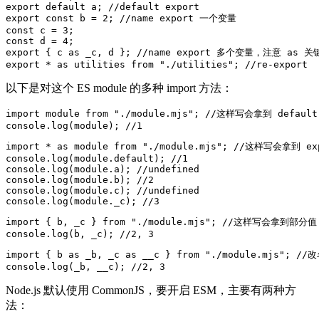
export
default
 a
;
//default export
export
const
 b 
=
2
;
//name export 一个变量
const
 c 
=
3
;
const
 d 
=
4
;
export
{
 c 
as
 _c
,
 d 
}
;
//name export 多个变量，注意 as 关
export
*
as
 utilities
from
"./utilities"
;
//re-export
以下是对这个 ES module 的多种 import 方法：
import
module
from
"./module.mjs"
;
//这样写会拿到 default 
console
.
log
(
module
)
;
//1
import
*
as
 module
from
"./module.mjs"
;
//这样写会拿到 ex
console
.
log
(
module
.
default
)
;
//1
console
.
log
(
module
.
a
)
;
//undefined
console
.
log
(
module
.
b
)
;
//2
console
.
log
(
module
.
c
)
;
//undefined
console
.
log
(
module
.
_c
)
;
//3
import
{
 b
,
 _c 
}
from
"./module.mjs"
;
//这样写会拿到部分值
console
.
log
(
b
,
 _c
)
;
//2, 3
import
{
 b 
as
 _b
,
 _c 
as
 __c 
}
from
"./module.mjs"
;
//改
console
.
log
(
_b
,
 __c
)
;
//2, 3
Node.js 默认使用 CommonJS，要开启 ESM，主要有两种方
法：