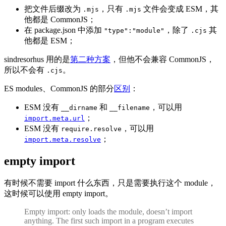
把文件后缀改为
，只有
文件会变成 ESM，其
.mjs
.mjs
他都是 CommonJS；
在 package.json 中添加
，除了
其
"type":"module"
.cjs
他都是 ESM；
sindresorhus 用的是
第二种方案
，但他不会兼容 CommonJS，
所以不会有
。
.cjs
ES modules、CommonJS 的部分
区别
：
ESM 没有
和
，可以用
__dirname
__filename
；
import.meta.url
ESM 没有
，可以用
require.resolve
；
import.meta.resolve
empty import
有时候不需要 import 什么东西，只是需要执行这个 module，
这时候可以使用 empty import。
Empty import: only loads the module, doesn’t import
anything. The first such import in a program executes