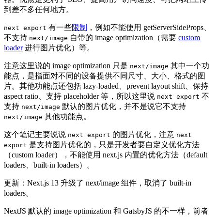
到差不多任何地方。
有一些
限制
，例如不能使用 getServerSideProps、
next export
不支持
自带的 image optimization（需要
custom
next/image
loader
进行图片优化）等。
注意这里说的 image optimization 只是
其中一个功
next/image
能点，是指面对不同的设备提供不同尺寸、大小、格式的图
片。其他功能点还包括 lazy-loaded、prevent layout shift、保持
aspect ratio、支持 placeholder 等，所以这里说
不
next export
支持
默认的图片优化，并不是说它不支持
next/image
其他功能点。
next/image
这个笔记主要说说
的图片优化，注意
next export
next
是支持图片优化的，只是开发者要自定义优化方法
export
（custom loader），不能使用 next.js 内置的优化方法（default
loaders、built-in loaders）。
更新：Next.js 13 升级了 next/image 组件，取消了 built-in
loaders。
NextJS 默认的 image optimization 和 GatsbyJS 的不一样，前者