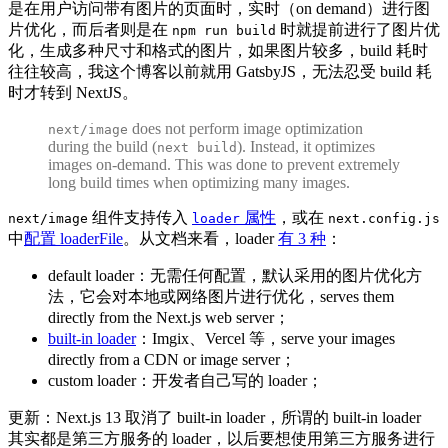
是在用户访问带有图片的页面时，实时（on demand）进行图
片优化，而后者则是在
时就提前进行了图片优
npm run build
化，生成多种尺寸和格式的图片，如果图片较多，build 耗时
往往较高，我这个博客以前就用 GatsbyJS，无法忍受 build 耗
时才转到 NextJS。
does not perform image optimization
next/image
during the build (
). Instead, it optimizes
next build
images on-demand. This was done to prevent extremely
long build times when optimizing many images.
组件支持传入
属性
，或在
next/image
loader
next.config.js
中
配置 loaderFile
。从文档来看，loader
有 3 种
：
default loader：无需任何配置，默认采用的图片优化方
法，它会对本地或网络图片进行优化，serves them
directly from the Next.js web server；
built-in loader
：Imgix、Vercel 等，serve your images
directly from a CDN or image server；
custom loader：开发者自己写的 loader；
更新：Next.js 13 取消了 built-in loader，所谓的 built-in loader
其实都是第三方服务的 loader，以后要想使用第三方服务进行