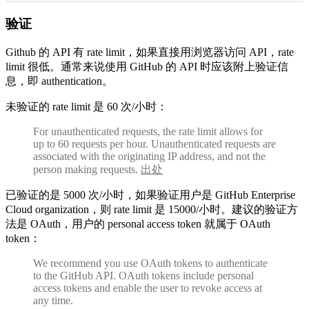
验证
Github 的 API 有 rate limit，如果直接用浏览器访问 API，rate
limit 很低。通常来说使用 GitHub 的 API 时应该附上验证信
息，即 authentication。
未验证的 rate limit 是 60 次/小时：
For unauthenticated requests, the rate limit allows for
up to 60 requests per hour. Unauthenticated requests are
associated with the originating IP address, and not the
person making requests.
出处
已验证的是 5000 次/小时，如果验证用户是 GitHub Enterprise
Cloud organization，则 rate limit 是 15000/小时。建议的验证方
法是 OAuth，用户的 personal access token 就属于 OAuth
token：
We recommend you use OAuth tokens to authenticate
to the GitHub API. OAuth tokens include personal
access tokens and enable the user to revoke access at
any time.