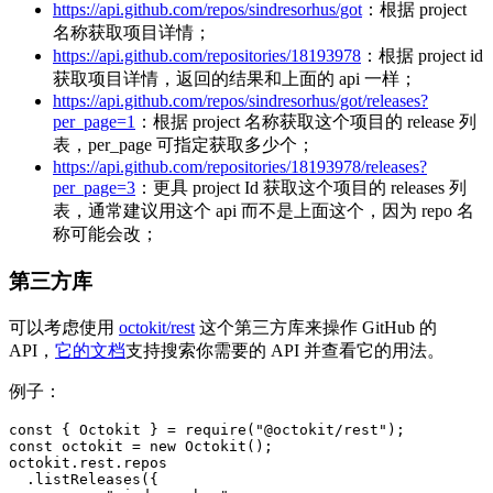
https://api.github.com/repos/sindresorhus/got
：根据 project
名称获取项目详情；
https://api.github.com/repositories/18193978
：根据 project id
获取项目详情，返回的结果和上面的 api 一样；
https://api.github.com/repos/sindresorhus/got/releases?
per_page=1
：根据 project 名称获取这个项目的 release 列
表，per_page 可指定获取多少个；
https://api.github.com/repositories/18193978/releases?
per_page=3
：更具 project Id 获取这个项目的 releases 列
表，通常建议用这个 api 而不是上面这个，因为 repo 名
称可能会改；
第三方库
可以考虑使用
octokit/rest
这个第三方库来操作 GitHub 的
API，
它的文档
支持搜索你需要的 API 并查看它的用法。
例子：
const
{
Octokit
}
=
require
(
"@octokit/rest"
)
;
const
 octokit 
=
new
Octokit
(
)
;
octokit
.
rest
.
repos
.
listReleases
(
{