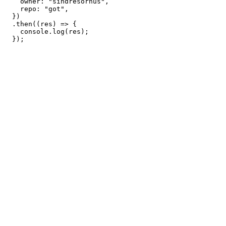
owner
:
"sindresorhus"
,
repo
:
"got"
,
}
)
.
then
(
(
res
)
=>
{
console
.
log
(
res
)
;
}
)
;