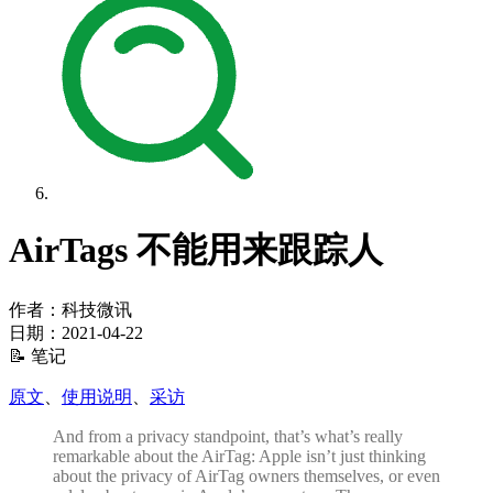
AirTags 不能用来跟踪人
作者：科技微讯
日期：
2021-04-22
📝 笔记
原文
、
使用说明
、
采访
And from a privacy standpoint, that’s what’s really
remarkable about the AirTag: Apple isn’t just thinking
about the privacy of AirTag owners themselves, or even