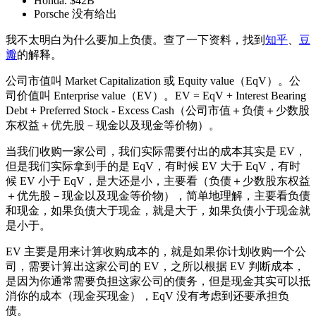
Honda. $42B
Porsche 没有给出
我不太明白为什么要加上负债。查了一下资料，找到
知乎
、
豆
瓣
的解释。
公司市值叫 Market Capitalization 或 Equity value（EqV）。公
司价值叫 Enterprise value（EV）。EV = EqV + Interest Bearing
Debt + Preferred Stock - Excess Cash（公司市值＋负债＋少数股
东权益＋优先股－现金以及现金等价物）。
当我们收购一家公司，我们实际需要付出的成本其实是 EV，
但是我们实际拿到手的是 EqV，有时候 EV 大于 EqV，有时
候 EV 小于 EqV，是大还是小，主要看（负债＋少数股东权益
＋优先股－现金以及现金等价物），简单地理解，主要看负债
和现金，如果负债大于现金，就是大于，如果负债小于现金就
是小于。
EV 主要是用来计算收购成本的，就是如果你计划收购一个公
司，需要计算出这家公司的 EV，之所以根据 EV 判断成本，
是因为你通常需要负担这家公司的债务，但是现金其实可以抵
消你的成本（现金买现金），EqV 没有考虑到还要承担负
债。